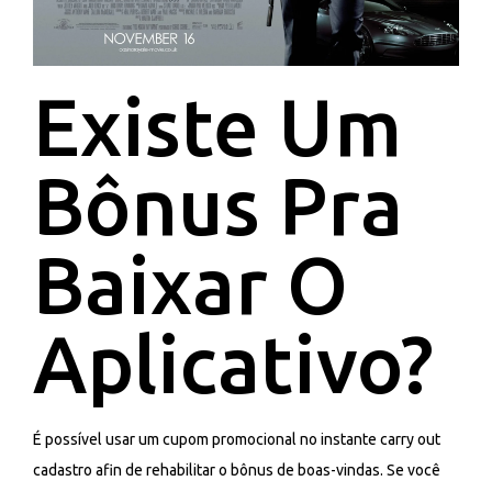
Existe Um
Bônus Pra
Baixar O
Aplicativo?
É possível usar um cupom promocional no instante carry out
cadastro afin de rehabilitar o bônus de boas-vindas. Se você