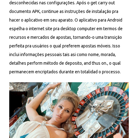
desconhecidas nas configurações. Após o get carry out
documento APK, continue as instruções de instalação pra
hacer o aplicativo em seu aparato. O aplicativo para Android
espelha o internet site pra desktop computer em termos de
recursos e mercados de apostas, tornando-o uma transição
perfeita pra usuários o qual preferem apostas móveis. Isso
inclui informações pessoais tais asi como nome, morada,
detalhes perform método de deposito, and thus on., o qual
permanecem encriptados durante en totalidad o processo.