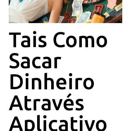
Tais Como
Sacar
Dinheiro
Através
Aplicativo