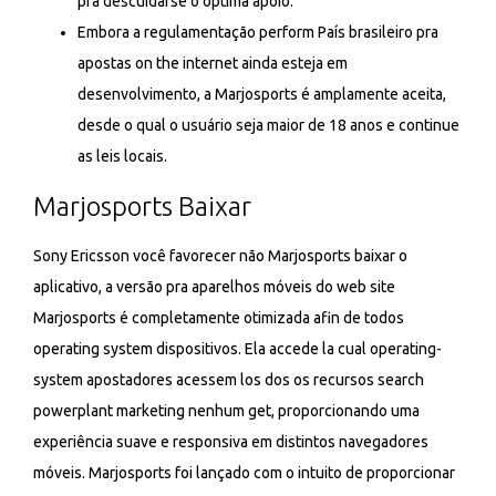
pra descuidarse o óptima apoio.
Embora a regulamentação perform País brasileiro pra
apostas on the internet ainda esteja em
desenvolvimento, a Marjosports é amplamente aceita,
desde o qual o usuário seja maior de 18 anos e continue
as leis locais.
Marjosports Baixar
Sony Ericsson você favorecer não Marjosports baixar o
aplicativo, a versão pra aparelhos móveis do web site
Marjosports é completamente otimizada afin de todos
operating system dispositivos. Ela accede la cual operating-
system apostadores acessem los dos os recursos search
powerplant marketing nenhum get, proporcionando uma
experiência suave e responsiva em distintos navegadores
móveis. Marjosports foi lançado com o intuito de proporcionar