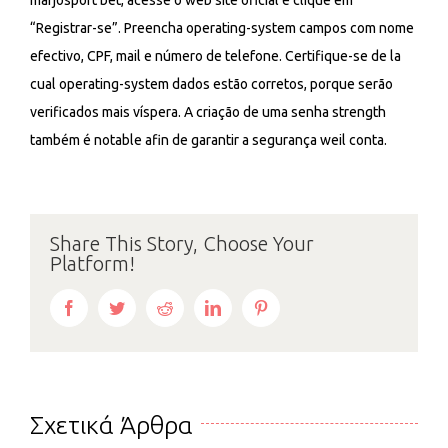
marjosport bet, acesse o web site oficial e clique em
“Registrar-se”. Preencha operating-system campos com nome
efectivo, CPF, mail e número de telefone. Certifique-se de la
cual operating-system dados estão corretos, porque serão
verificados mais víspera. A criação de uma senha strength
também é notable afin de garantir a segurança weil conta.
Share This Story, Choose Your
Platform!
Facebook
Twitter
Reddit
LinkedIn
Pinterest
Σχετικά Άρθρα