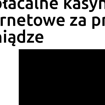
łacalne kasy
ernetowe za 
niądze