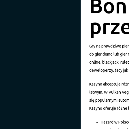
Bon
prz
Gry na prawdziwe pien
do gier demo lub gier
online, blackjack, rul
deweloperzy, tacy jak
Kasyno akceptuje różn
łatwym. W Vulkan Vega
się popularnymi automa
Kasyno oferuje różne 
Hazard w Polsc