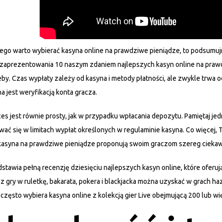
zego warto wybierać kasyna online na prawdziwe pieniądze, to podsumujm
d zaprezentowania 10 naszym zdaniem najlepszych kasyn online na prawd
eby. Czas wypłaty zależy od kasyna i metody płatności, ale zwykle trwa 
 jest weryfikacją konta gracza.
ces jest równie prosty, jak w przypadku wpłacania depozytu. Pamiętaj je
ować się w limitach wypłat określonych w regulaminie kasyna. Co więcej
 kasyna na prawdziwe pieniądze proponują swoim graczom szereg ciekaw
edstawia pełną recenzję dziesięciu najlepszych kasyn online, które ofe
 z gry w ruletkę, bakarata, pokera i blackjacka można uzyskać w grach h
często wybiera kasyna online z kolekcją gier Live obejmującą 200 lub wi