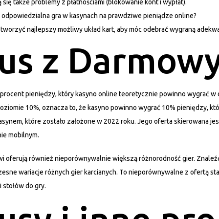
 się także problemy z płatnościami (blokowanie kont i wypłat).
 odpowiedzialna gra w kasynach na prawdziwe pieniądze online?
stworzyć najlepszy możliwy układ kart, aby móc odebrać wygraną adekwa
us z Darmowy
 procent pieniędzy, który kasyno online teoretycznie powinno wygrać w d
ziomie 10%, oznacza to, że kasyno powinno wygrać 10% pieniędzy, które
ynem, które zostało założone w 2022 roku. Jego oferta skierowana jes
nie mobilnym.
wi oferują również nieporównywalnie większą różnorodność gier. Znal
esne wariacje różnych gier karcianych. To nieporównywalne z ofertą s
 stołów do gry.