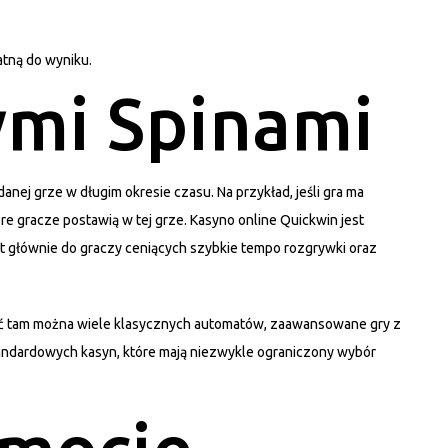
tną do wyniku.
mi Spinami
anej grze w długim okresie czasu. Na przykład, jeśli gra ma
 gracze postawią w tej grze. Kasyno online Quickwin jest
t głównie do graczy ceniących szybkie tempo rozgrywki oraz
eźć tam można wiele klasycznych automatów, zaawansowane gry z
tandardowych kasyn, które mają niezwykle ograniczony wybór