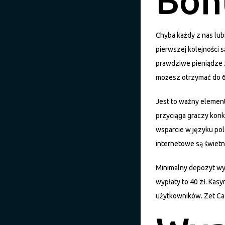
Bon
Chyba każdy z nas lub
pierwszej kolejności 
prawdziwe pieniądze z
możesz otrzymać do 6
Jest to ważny elemen
przyciąga graczy konk
wsparcie w języku pol
internetowe są świetn
Minimalny depozyt wyno
wypłaty to 40 zł. Kas
użytkowników. Zet Cas