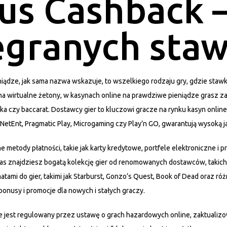
us Cashback –
egranych sta
iądze, jak sama nazwa wskazuje, to wszelkiego rodzaju gry, gdzie stawk
 na wirtualne żetony, w kasynach online na prawdziwe pieniądze grasz za
etka czy baccarat. Dostawcy gier to kluczowi gracze na rynku kasyn onlin
 NetEnt, Pragmatic Play, Microgaming czy Play’n GO, gwarantują wysoką 
e metody płatności, takie jak karty kredytowe, portfele elektroniczne i
s znajdziesz bogatą kolekcję gier od renomowanych dostawców, takich j
tami do gier, takimi jak Starburst, Gonzo’s Quest, Book of Dead oraz ró
bonusy i promocje dla nowych i stałych graczy.
e jest regulowany przez ustawę o grach hazardowych online, zaktualiz