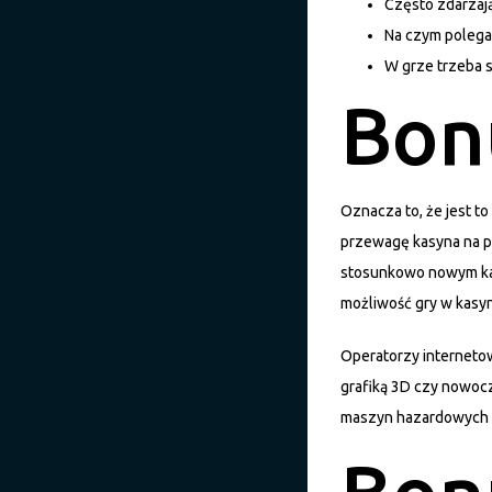
Często zdarzają
Na czym polega
W grze trzeba 
Bon
Oznacza to, że jest to
przewagę kasyna na po
stosunkowo nowym kas
możliwość gry w kasy
Operatorzy interneto
grafiką 3D czy nowocz
maszyn hazardowych i