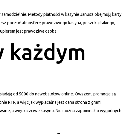
 samodzielnie. Metody płatności w kasynie Janusz obejmują karty
chcesz poczuć atmosferę prawdziwego kasyna, poszukaj takiego,
rupierem jest prawdziwa osoba.
w każdym
posiadają od 5000 do nawet slotów online. Owszem, promocje są
ie RTP, a więc jak wypłacalna jest dana strona z grami
nowane, a więc uczciwe kasyno. Nie można zapominać o wygodnych