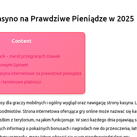
asyno na Prawdziwe Pieniądze w 2025
Content
ck – zwrot przegranych stawek
owymi Spinami
asyna internetowe za prawdziwe pieniądze
i terminowe płatności
y dla graczy mobilnych i ogólny wygląd oraz nawigację strony kasyna. L
 podmiotów. Strona internetowa oferująca gry online może nazwać się k
ystkim z terytorium, na jakim funkcjonuje. W sieci każdego dnia pojawia
ch informacji o pokaźnych bonusach i nagrodach nie do przeoczenia, łat