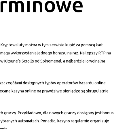
erminowe
. Kryptowaluty można w tym serwisie kupić za pomocą kart
wymaga wykorzystania jednego bonusu na raz. Najlepszy RTP na
 Kitsune’s Scrolls od Spinomenal, a najbardziej oryginalna
e szczegółami dostępnych typów operatorów hazardu online.
cane kasyna online na prawdziwe pieniądze są skrupulatnie
ych graczy. Przykładowo, dla nowych graczy dostępny jest bonus
ybranych automatach. Ponadto, kasyno regularnie organizuje