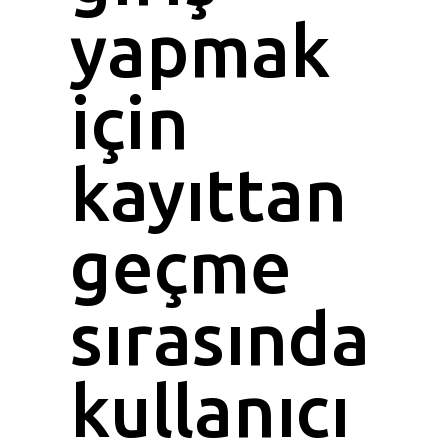
yapmak
için
kayıttan
geçme
sırasında
kullanıcı