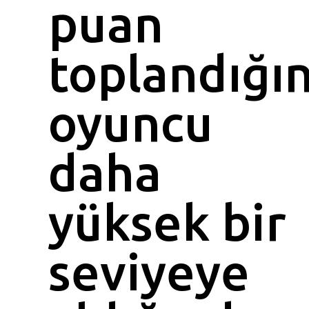
puan
toplandığı
oyuncu
daha
yüksek bir
seviyeye