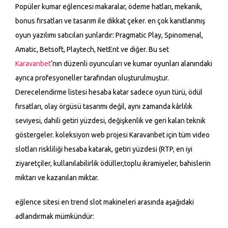
Popüler kumar eğlencesi makaralar, ödeme hatları, mekanik,
bonus fırsatları ve tasarım ile dikkat çeker. en çok kanıtlanmış
oyun yazılımı satıcıları şunlardır: Pragmatic Play, Spinomenal,
Amatic, Betsoft, Playtech, NetEnt ve diğer. Bu set
Karavanbet
‘nın düzenli oyuncuları ve kumar oyunları alanındaki
ayrıca profesyoneller tarafından oluşturulmuştur.
Derecelendirme listesi hesaba katar sadece oyun türü, ödül
fırsatları, olay örgüsü tasarımı değil, aynı zamanda kârlılık
seviyesi, dahili getiri yüzdesi, değişkenlik ve geri kalan teknik
göstergeler. koleksiyon web projesi Karavanbet için tüm video
slotları riskliliği hesaba katarak, getiri yüzdesi (RTP, en iyi
ziyaretçiler, kullanılabilirlik ödüller,toplu ikramiyeler, bahislerin
miktarı ve kazanılan miktar.
eğlence sitesi en trend slot makineleri arasında aşağıdaki
adlandırmak mümkündür: