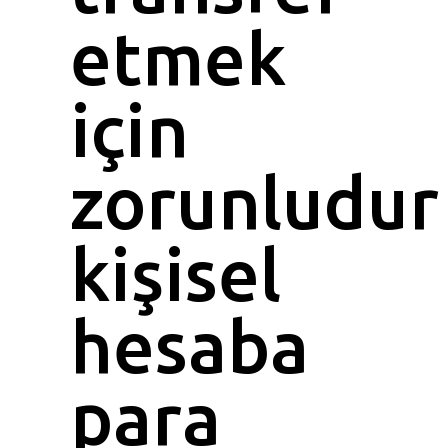
etmek
için
zorunludur
kişisel
hesaba
para