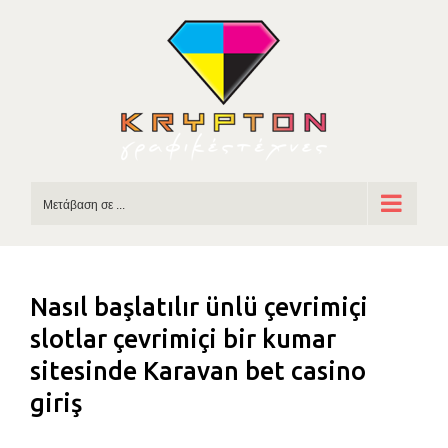
Skip
to
content
Μετάβαση σε ...
Nasıl başlatılır ünlü çevrimiçi
slotlar çevrimiçi bir kumar
sitesinde Karavan bet casino
giriş