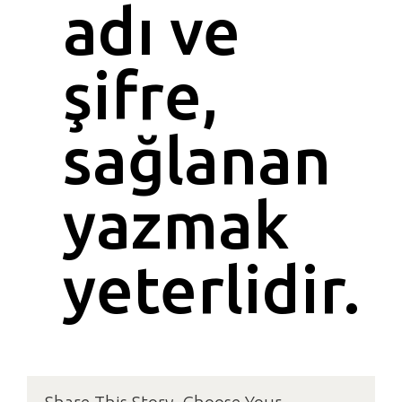
adı ve
şifre,
sağlanan
yazmak
yeterlidir.