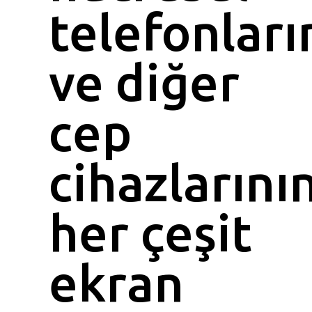
telefonları
ve diğer
cep
cihazlarını
her çeşit
ekran