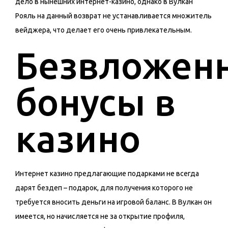
дело в нынешних интернет-казино, однако в Вулкан
Рояль на данный возврат не устанавливается множитель
вейджера, что делает его очень привлекательным.
Безвложен
бонусы в
казино
Интернет казино предлагающие подарками не всегда
дарят бездеп – подарок, для получения которого не
требуется вносить деньги на игровой баланс. В Вулкан он
имеется, но начисляется не за открытие профиля,