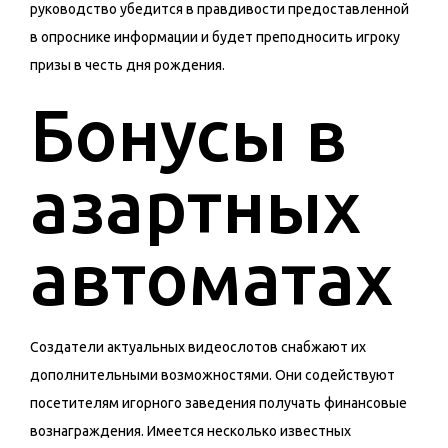
руководство убедится в правдивости предоставленной
в опроснике информации и будет преподносить игроку
призы в честь дня рождения.
Бонусы в
азартных
автоматах
Создатели актуальных видеослотов снабжают их
дополнительными возможностями. Они содействуют
посетителям игорного заведения получать финансовые
вознаграждения. Имеется несколько известных