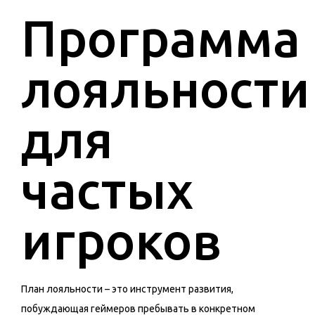
Программа
лояльности
для
частых
игроков
План лояльности – это инструмент развития,
побуждающая геймеров пребывать в конкретном