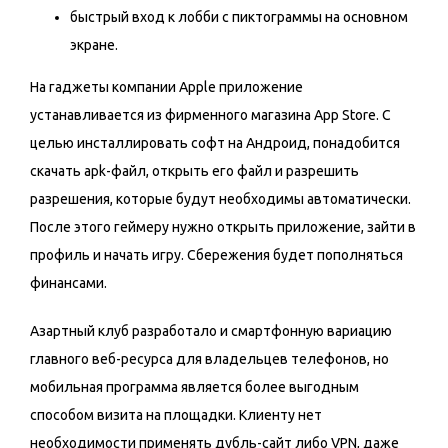
быстрый вход к лобби с пиктограммы на основном
экране.
На гаджеты компании Apple приложение
устанавливается из фирменного магазина App Store. С
целью инсталлировать софт на Андроид, понадобится
скачать apk-файл, открыть его файл и разрешить
разрешения, которые будут необходимы автоматически.
После этого геймеру нужно открыть приложение, зайти в
профиль и начать игру. Сбережения будет пополняться
финансами.
Азартный клуб разработало и смартфонную вариацию
главного веб-ресурса для владельцев телефонов, но
мобильная программа является более выгодным
способом визита на площадки. Клиенту нет
необходимости применять дубль-сайт либо VPN, даже