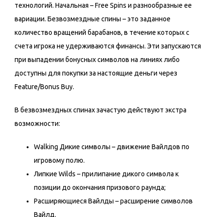
технологий. Начальная – Free Spins и разнообразные ее
вариации. Безвозмездные спины – это заданное
количество вращений барабанов, в течение которых с
счета игрока не удерживаются финансы. Эти запускаются
при выпадении бонусных символов на линиях либо
доступны для покупки за настоящие деньги через
Feature/Bonus Buy.
В безвозмездных спинах зачастую действуют экстра
возможности:
Walking Дикие символы – движение Вайлдов по
игровому полю.
Липкие Wilds – прилипание дикого символа к
позиции до окончания призового раунда;
Расширяющиеся Вайлды – расширение символов
Вайлд.