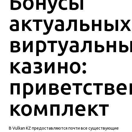
Бонусы
актуальных
виртуальн
казино:
приветств
комплект
В Vulkan KZ предоставляются почти все существующие