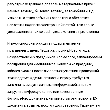
регулярно устраивает лотереи материальные призы:
ценные технику, бытовую технику, автомобили и т.д..
Узнавать о таких событиях оперативно обеспечит
новостная подписка электронной почтой, текстовые
уведомления а также push-уведомления в приложении.
Игроки способны ожидать подарки накануне
праздничных дней: Пасхи, Хэллоуина, Нового года,
Рождественских праздников. Кроме того, запланированы
поощрения для именинников. Бонусом ко празднику
юбилея сможет воспользоваться участник, прошедший
этап подтверждения личности. Игроку требуется
заполнить аккаунт личными информацией, а потом
загрузить цифровую копию или качественную
фотографию документа, например: загранпаспорта, ID-
документа, водительского удостоверения. Таким путём