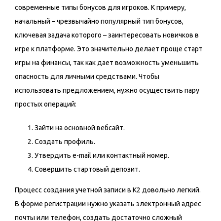
современные типы бонусов для игроков. К примеру,
начальный – чрезвычайно популярный тип бонусов,
ключевая задача которого – заинтересовать новичков в
игре к платформе. Это значительно делает проще старт
игры на финансы, так как дает возможность уменьшить
опасность для личными средствами. Чтобы
использовать предложением, нужно осуществить пару
простых операций:
Зайти на основной вебсайт.
Создать профиль.
Утвердить e-mail или контактный номер.
Совершить стартовый депозит.
Процесс создания учетной записи в К2 довольно легкий.
В форме регистрации нужно указать электронный адрес
почты или телефон, создать достаточно сложный