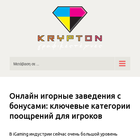
Skip
to
content
Μετάβαση σε ...
Онлайн игорные заведения с
бонусами: ключевые категории
поощрений для игроков
В iGaming индустрии сейчас очень большой уровень