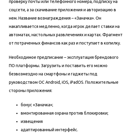
проверку почты или телефонного номера, подписку на
соцсети, а за скачивание приложения и авторизацию в
нем. Название вознаграждения – «Заначка». Он
накапливается медленно, когда игрок делает ставки на
автоматах, настольных развлечениях и картах. Фрагмент
от потраченных финансов как раз и поступает в копилку.
Необходимое предписание – эксплуатация брендового
ПО платформы. Загрузить и поставить его можно
безвозмездно на смартфоны и гаджеты под
руководством ОС Android, iOS, iPadOS. Положительные
стороны приложения:
бонус «Заначка»;
вмонтированная охрана против блокировки;
извещения
адаптированный интерфейс.