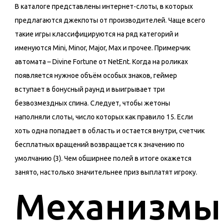
В каталоге представлены интернет-слоты, в которых
предлагаются джекпоты от производителей. Чаще всего
такие игры классифицируются на ряд категорий и
именуются Mini, Minor, Major, Max и прочее. Примерчик
автомата – Divine Fortune от NetEnt. Когда на роликах
появляется нужное объём особых знаков, геймер
вступает в бонусный раунд и выигрывает три
безвозмездных спина. Следует, чтобы жетоны
наполняли слоты, число которых как правило 15. Если
хоть одна попадает в область и остается внутри, счетчик
бесплатных вращений возвращается к значению по
умолчанию (3). Чем обширнее полей в итоге окажется
занято, настолько значительнее приз выплатят игроку.
Механизмы