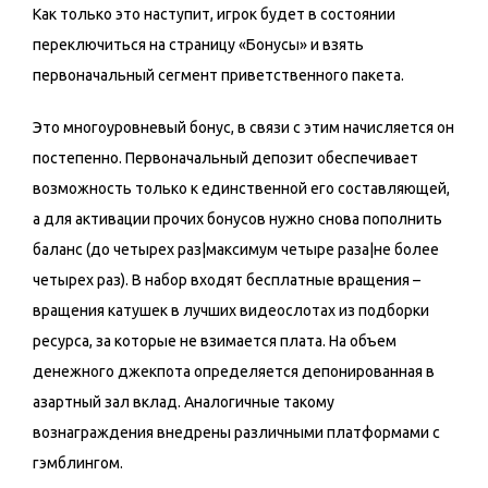
Как только это наступит, игрок будет в состоянии
переключиться на страницу «Бонусы» и взять
первоначальный сегмент приветственного пакета.
Это многоуровневый бонус, в связи с этим начисляется он
постепенно. Первоначальный депозит обеспечивает
возможность только к единственной его составляющей,
а для активации прочих бонусов нужно снова пополнить
баланс (до четырех раз|максимум четыре раза|не более
четырех раз). В набор входят бесплатные вращения –
вращения катушек в лучших видеослотах из подборки
ресурса, за которые не взимается плата. На объем
денежного джекпота определяется депонированная в
азартный зал вклад. Аналогичные такому
вознаграждения внедрены различными платформами с
гэмблингом.