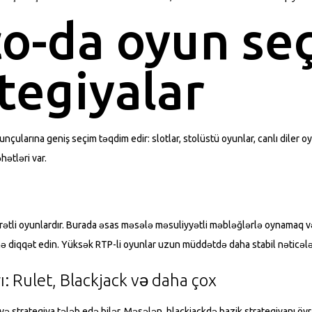
o-da oyun se
tegiyalar
unçularına geniş seçim təqdim edir: slotlar, stolüstü oyunlar, canlı diler
hətləri var.
ürətli oyunlardır. Burada əsas məsələ məsuliyyətli məbləğlərlə oynamaq v
rinə diqqət edin. Yüksək RTP-li oyunlar uzun müddətdə daha stabil nəticələr
: Rulet, Blackjack və daha çox
 və strategiya tələb edə bilər. Məsələn, blackjackdə bazik strategiyanı 