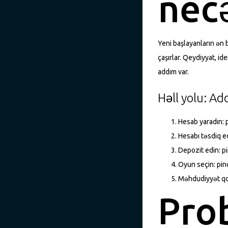
nec
Yeni başlayanların ən 
çaşırlar. Qeydiyyat, id
addım var.
Həll yolu: A
Hesab yaradın: p
Hesabı təsdiq ed
Depozit edin: pi
Oyun seçin: pin
Məhdudiyyət qoy
Prob