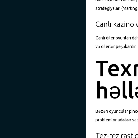
strategiyaları (Martinga
Canlı kazino 
Canlı diler oyunları da
və dilerlər peşəkardır.
Texn
həll
Bəzən oyuncular pinco 
problemlər adətən sadə 
Tez-tez rast 