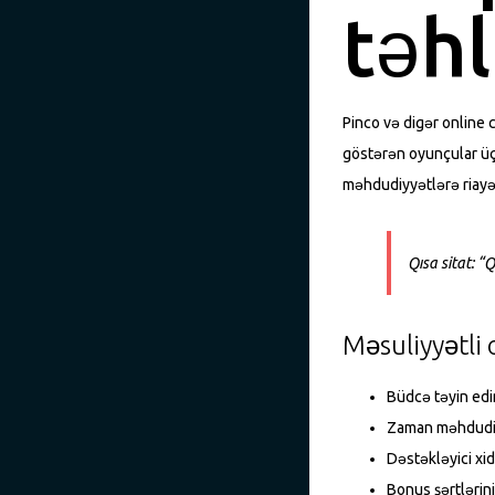
təhl
Pinco və digər online 
göstərən oyunçular üçü
məhdudiyyətlərə riayət
Qısa sitat: 
Məsuliyyətli
Büdcə təyin edi
Zaman məhdudiyy
Dəstəkləyici xi
Bonus şərtlərini