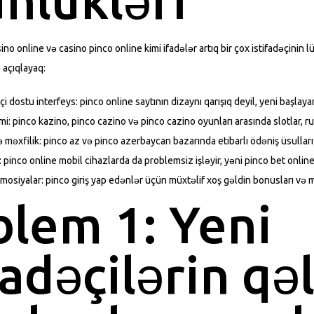
nlükləri
ino online və casino pinco online kimi ifadələr artıq bir çox istifadəçinin
 açıqlayaq:
çi dostu interfeys: pinco online saytının dizaynı qarışıq deyil, yeni başlaya
i: pinco kazino, pinco cazino və pinco cazino oyunları arasında slotlar, ru
 məxfilik: pinco az və pinco azerbaycan bazarında etibarlı ödəniş üsulları
pinco online mobil cihazlarda da problemsiz işləyir, yəni pinco bet online, p
mosiyalar: pinco giriş yap edənlər üçün müxtəlif xoş gəldin bonusları 
blem 1: Yeni
fadəçilərin qəl