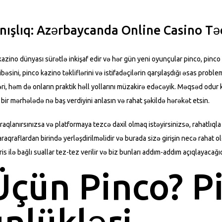
anışlıq: Azərbaycanda Online Casino T
zino dünyası sürətlə inkişaf edir və hər gün yeni oyunçular pinco, pinco
sini, pinco kazino təkliflərini və istifadəçilərin qarşılaşdığı əsas problem
, həm də onların praktik həll yollarını müzakirə edəcəyik. Məqsəd odur k
bir mərhələdə nə baş verdiyini anlasın və rahat şəkildə hərəkət etsin.
raqlanırsınızsa və platformaya tezcə daxil olmaq istəyirsinizsə, rahatlıqla
paraqraflardan birində yerləşdirilməlidir və burada sizə girişin necə rahat
iris ilə bağlı suallar tez-tez verilir və biz bunları addım-addım açıqlayacağı
Üçün Pinco? P