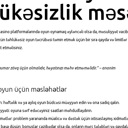
ükəsizlik məs
casino platformalarında oyun oynamaq əyləncəli olsa da, məsuliyyət vaci
n təhlükəsiz oyun təcrübəsi təmin etmək üçün bir sıra qayda və limitlər 
 etməlisiniz.
“Qumar zövq üçün olmalıdır, həyatınızı məhv etməməlidir.” – anonim
 oyun üçün məsləhətlər
n: həftəlik və ya aylıq oyun büdcəsi müəyyən edin və ona sadiq qalın.
əti: oyuna sərf edəcəyiniz saatları məhdudlaşdırın.
dmətlər: problem yarananda müalicə və dəstək üçün ixtisaslaşmış xidmətlə
 başa düşün: bonuslar cazibədar olsa da, onların mərc tələbləri və qaydalar