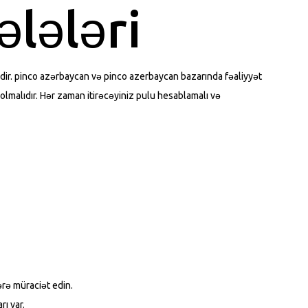
ələləri
bdir. pinco azərbaycan və pinco azerbaycan bazarında fəaliyyət
olmalıdır. Hər zaman itirəcəyiniz pulu hesablamalı və
rə müraciət edin.
ı var.