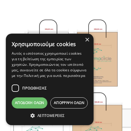
×
Χρησιμοποιούμε cookies
Αυτός ο ιστότοπος χρησιμοποιεί cookies
για τη βελτίωση της εμπειρίας των
χρηστών. Χρησιμοποιώντας τον ιστότοπό
μας, συναινείτε σε όλα τα cookies σύμφωνα
με την Πολιτική μας για αυτά.
περισσότερα
ΠΡΟΩΘΗΣΗΣ
ΑΠΟΔΟΧΉ ΌΛΩΝ
ΑΠΌΡΡΙΨΗ ΌΛΩΝ
ΛΕΠΤΟΜΈΡΕΙΕΣ