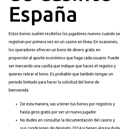
España
Estos bonos suelen recibirlos los jugadores nuevos cuando se
registran por primera vez en un casino en línea. En ocasiones,
los operadores ofrecen un bono de dinero gratis en
proporción al aporte económico que haga cada usuario. Puede
ser marcando una casilla que indique que haces el registro y
quieres retirar el bono. Es probable que también tengas un
periodo limitado para hacer la solicitud del bono de
bienvenida.
De esta manera, vas a tener tus bonos por registros y
hasta giros gratis por ser un nuevo jugador.
No dudes en consultar la documentación del casino y
sus condiciones de depósito 2024 si tienes alguna duda