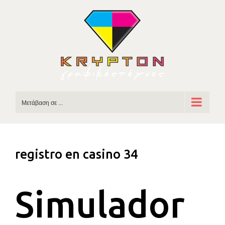
Skip
to
content
Μετάβαση σε ...
registro en casino 34
Simulador