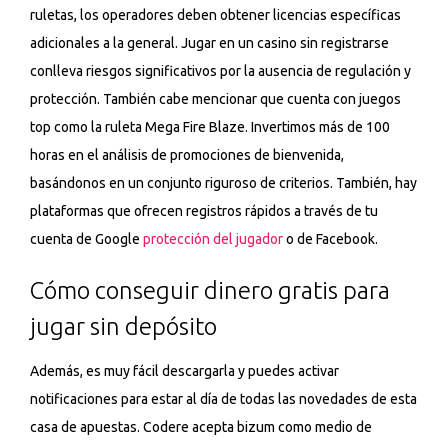
ruletas, los operadores deben obtener licencias específicas
adicionales a la general. Jugar en un casino sin registrarse
conlleva riesgos significativos por la ausencia de regulación y
protección. También cabe mencionar que cuenta con juegos
top como la ruleta Mega Fire Blaze. Invertimos más de 100
horas en el análisis de promociones de bienvenida,
basándonos en un conjunto riguroso de criterios. También, hay
plataformas que ofrecen registros rápidos a través de tu
cuenta de Google
protección del jugador
o de Facebook.
Cómo conseguir dinero gratis para
jugar sin depósito
Además, es muy fácil descargarla y puedes activar
notificaciones para estar al día de todas las novedades de esta
casa de apuestas. Codere acepta bizum como medio de