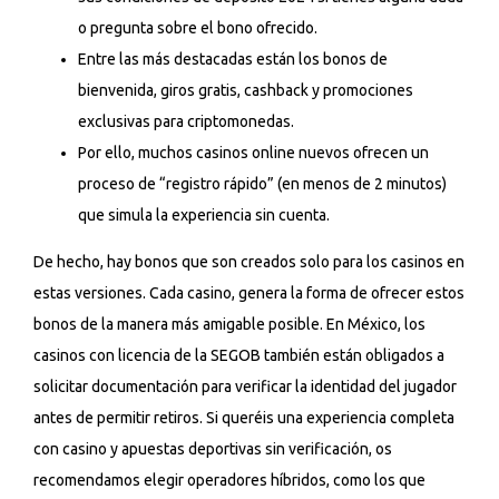
o pregunta sobre el bono ofrecido.
Entre las más destacadas están los bonos de
bienvenida, giros gratis, cashback y promociones
exclusivas para criptomonedas.
Por ello, muchos casinos online nuevos ofrecen un
proceso de “registro rápido” (en menos de 2 minutos)
que simula la experiencia sin cuenta.
De hecho, hay bonos que son creados solo para los casinos en
estas versiones. Cada casino, genera la forma de ofrecer estos
bonos de la manera más amigable posible. En México, los
casinos con licencia de la SEGOB también están obligados a
solicitar documentación para verificar la identidad del jugador
antes de permitir retiros. Si queréis una experiencia completa
con casino y apuestas deportivas sin verificación, os
recomendamos elegir operadores híbridos, como los que