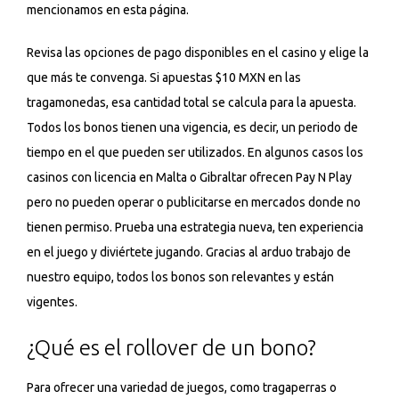
mencionamos en esta página.
Revisa las opciones de pago disponibles en el casino y elige la
que más te convenga. Si apuestas $10 MXN en las
tragamonedas, esa cantidad total se calcula para la apuesta.
Todos los bonos tienen una vigencia, es decir, un periodo de
tiempo en el que pueden ser utilizados. En algunos casos los
casinos con licencia en Malta o Gibraltar ofrecen Pay N Play
pero no pueden operar o publicitarse en mercados donde no
tienen permiso. Prueba una estrategia nueva, ten experiencia
en el juego y diviértete jugando. Gracias al arduo trabajo de
nuestro equipo, todos los bonos son relevantes y están
vigentes.
¿Qué es el rollover de un bono?
Para ofrecer una variedad de juegos, como tragaperras o