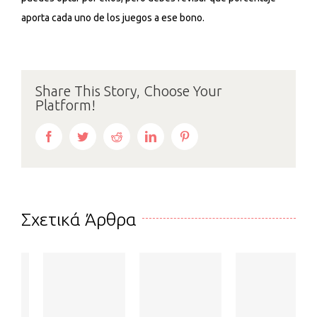
aporta cada uno de los juegos a ese bono.
Share This Story, Choose Your
Platform!
Facebook
Twitter
Reddit
LinkedIn
Pinterest
Σχετικά Άρθρα