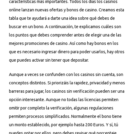
características más importantes. Todos los días los casinos
online lanzan nuevas ofertas y bonos de casino. Creamos esta
tabla que te ayudará a darte una idea sobre qué debes de
buscar en un bono. A continuación, te explicamos cuáles son
los puntos que debes comprender antes de elegir una de las
mejores promociones de casino. Así como hay bonos en los
que es necesario ingresar dinero para poder usarlos, hay otros
que puedes activar sin tener que depositar.
Aunque a veces se confunden con los casinos sin cuenta, son
conceptos distintos. Si priorizáis la rapidez, privacidad y menos
barreras para jugar, los casinos sin verificación pueden ser una
opción interesante. Aunque no todas las licencias permiten
omitir por completo la verificación, algunas regulaciones
permiten procesos simplificados. Normalmente el bono tiene
un monto establecido, por ejemplo hasta 200 Euros. Y sí, tú
puedes optar por ellos, pero debes revisar qué porcentaje