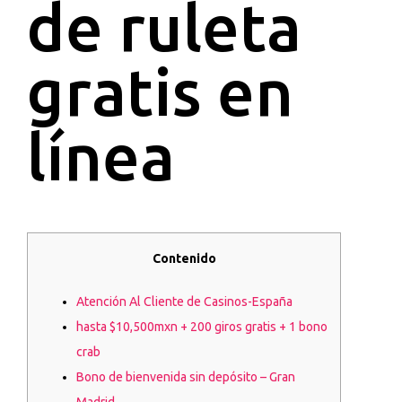
de ruleta
gratis en
línea
Contenido
Atención Al Cliente de Casinos-España
hasta $10,500mxn + 200 giros gratis + 1 bono
crab
Bono de bienvenida sin depósito – Gran