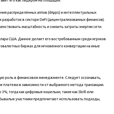
тавит его как лидером на площадке.
ния распределённых аппов (dApps) и интеллектуальных
 разработок в секторе DeFi (децентрализованных финансов).
ршенствовать масштабность и снизить затраты энергии сети.
оллара США. Данное делает его востребованным среди игроков
иптовалютных биржах для мгновенного конвертации на иные
ную роль в финансовом менеджменте. Следует осознавать,
ые платежи в зависимости от выбранного метода транзакции.
, тогда как цифровые кошельки, такие как Skrill или
. Бывалые участники предпочитают использовать подходы,