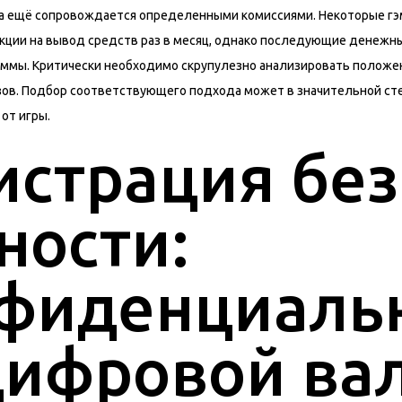
 ещё сопровождается определенными комиссиями. Некоторые гэм
кции на вывод средств раз в месяц, однако последующие денеж
уммы. Критически необходимо скрупулезно анализировать положен
ов. Подбор соответствующего подхода может в значительной степ
от игры.
истрация бе
ности:
фиденциаль
цифровой ва