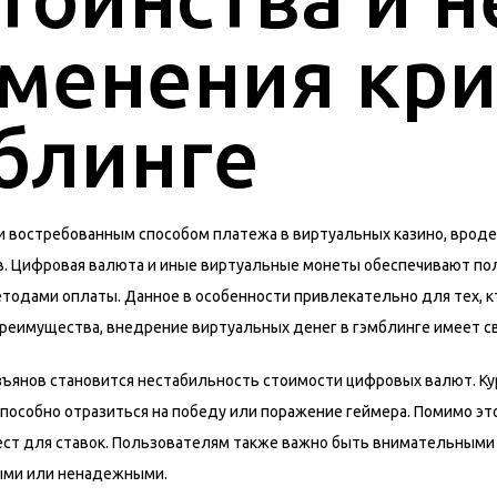
менения кри
блинге
 востребованным способом платежа в виртуальных казино, вроде 
. Цифровая валюта и иные виртуальные монеты обеспечивают пол
тодами оплаты. Данное в особенности привлекательно для тех, к
преимущества, внедрение виртуальных денег в гэмблинге имеет св
зъянов становится нестабильность стоимости цифровых валют. Ку
 способно отразиться на победу или поражение геймера. Помимо эт
ст для ставок. Пользователям также важно быть внимательными 
ыми или ненадежными.