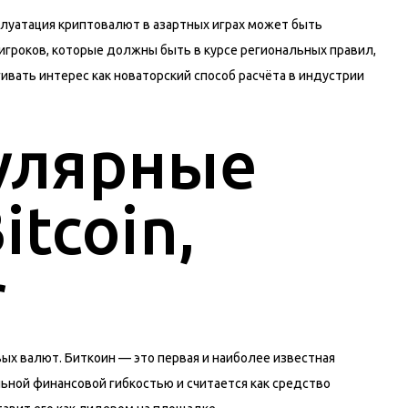
плуатация криптовалют в азартных играх может быть
гроков, которые должны быть в курсе региональных правил,
ивать интерес как новаторский способ расчёта в индустрии
улярные
tcoin,
r
ых валют. Биткоин — это первая и наиболее известная
ьной финансовой гибкостью и считается как средство