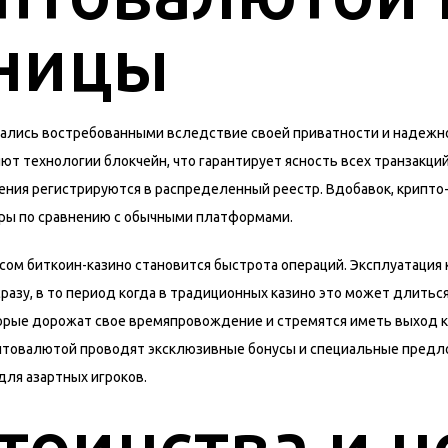
ницы
зались востребованными вследствие своей приватности и надежно
 технологии блокчейн, что гарантирует ясность всех транзакций.
едения регистрируются в распределенный реестр. Вдобавок, крипт
ры по сравнению с обычными платформами.
сом биткоин-казино становится быстрота операций. Эксплуатаци
сразу, в то период когда в традиционных казино это может длитьс
орые дорожат свое времяпровождение и стремятся иметь выход к
иптовалютой проводят эксклюзивные бонусы и специальные предло
ля азартных игроков.
тоинства и н