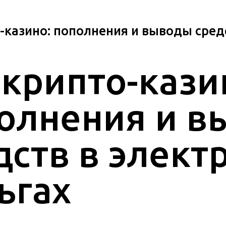
-казино: пополнения и выводы сред
 крипто-кази
олнения и в
дств в элект
ьгах