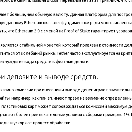
периоде капитализация Bitcoin переваливает за $1 триллион, что с
яет больше, чем обычную валюту. Данная платформа для построе
аря данному Ethereum оказался фундаментом ради многочисленных
ь, что Ethereum 2.0 с сменой на Proof of Stake гарантирует усове
, является стабильной монетой, который привязан к стоимости д
титься от колебаний рынка. Tether часто эксплуатируется на кр
з нужды вывода средств в фиатные деньги.
и депозите и выводе средств.
 казино комиссии при внесении и выводе денег играют значитель
айты, например, как пин ап, имеют право на взимание определенн
пластиковых карт может сопровождаться комиссией максимум до 3%
редлагают более привлекательные условия с сборами примерно 1%
ходы и ускоряют процесс обработки.