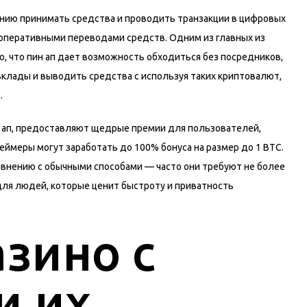
нию принимать средства и проводить транзакции в цифровых
 оперативными переводами средств. Одним из главных из
, что пин ап дает возможность обходиться без посредников,
вклады и выводить средства с используя таких криптовалют,
.
ин ап, предоставляют щедрые премии для пользователей,
еймеры могут заработать до 100% бонуса на размер до 1 BTC.
авнению с обычными способами — часто они требуют не более
для людей, которые ценит быстроту и приватность
зино с
и их