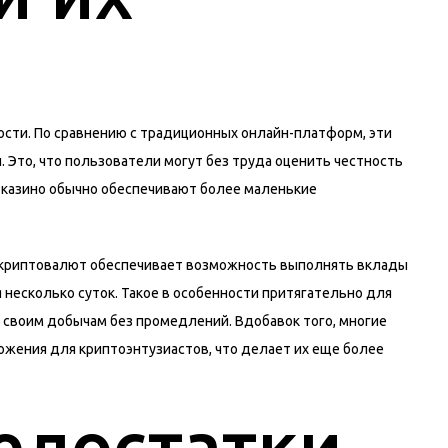
сти. По сравнению с традиционных онлайн-платформ, эти
 Это, что пользователи могут без труда оценить честность
о-казино обычно обеспечивают более маленькие
я криптовалют обеспечивает возможность выполнять вклады
я несколько суток. Такое в особенности притягательно для
 своим добычам без промедлений. Вдобавок того, многие
жения для криптоэнтузиастов, что делает их еще более
едостатки