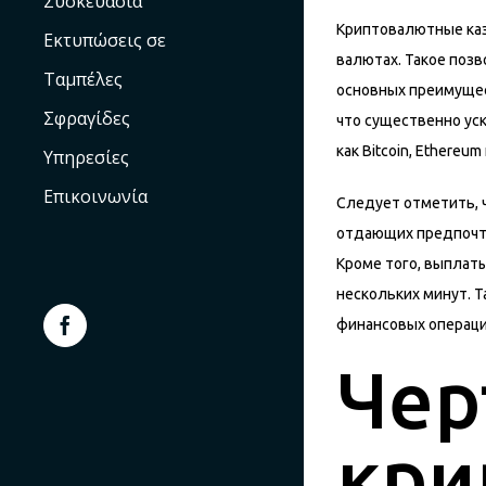
Συσκευασία
Криптовалютные каз
Εκτυπώσεις σε
валютах. Такое поз
Ταμπέλες
основных преимущес
Σφραγίδες
что существенно ус
как Bitcoin, Ethereu
Υπηρεσίες
Επικοινωνία
Следует отметить, 
отдающих предпочтен
Кроме того, выплат
нескольких минут. Т
Facebook
финансовых операци
Чер
кри