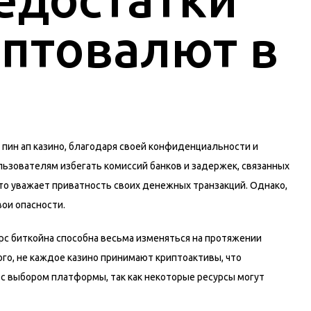
птовалют в
пин ап казино, благодаря своей конфиденциальности и
ьзователям избегать комиссий банков и задержек, связанных
то уважает приватность своих денежных транзакций. Однако,
ои опасности.
рс биткойна способна весьма изменяться на протяжении
ого, не каждое казино принимают криптоактивы, что
с выбором платформы, так как некоторые ресурсы могут