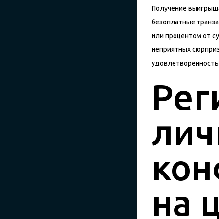
Получение выигрыша
безоплатные транза
или процентом от с
неприятных сюрприз
удовлетворенность 
Рег
лич
кон
на 