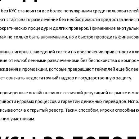
 без KYC становятся все более популярными среди пользователей
т стартовать развлечение без необходимости предоставления пе
кратических процедур и долгих проверок. Применение виртуальных
ам не только быть анонимными, но и быстро проводить финансовы
личных игорных заведений состоит в обеспечении приватности кл
вие от излюбленными развлечениями без беспокойства о компром
аждения и промоакции, которые превращают геймплей еще более и
ет означать недостаточный надзор и государственную защиту.
проверенные онлайн-казино с отличной репутацией на рынке и мн
ливости игровых процессов и гарантии денежных переводов. Испо
писываются в открытый реестр. Таким способом, игроки способны 
нним участникам.