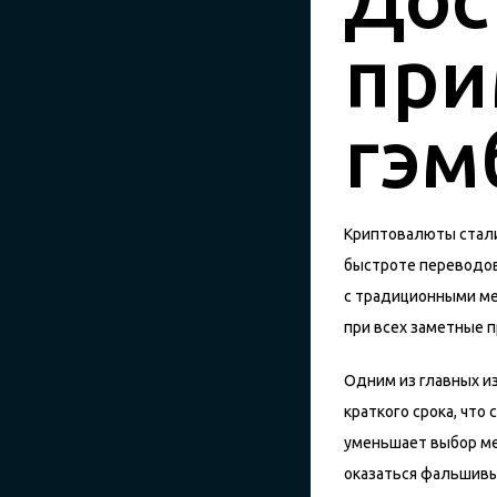
при
гэм
Криптовалюты стали
быстроте переводов
с традиционными ме
при всех заметные 
Одним из главных и
краткого срока, что
уменьшает выбор ме
оказаться фальшив