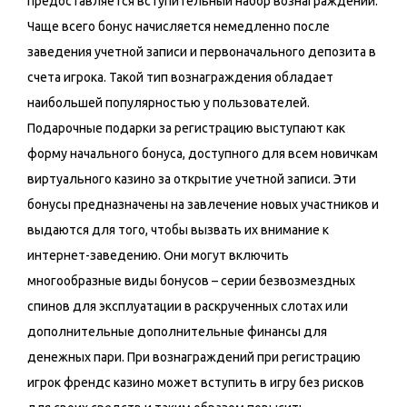
предоставляется вступительный набор вознаграждений.
Чаще всего бонус начисляется немедленно после
заведения учетной записи и первоначального депозита в
счета игрока. Такой тип вознаграждения обладает
наибольшей популярностью у пользователей.
Подарочные подарки за регистрацию выступают как
форму начального бонуса, доступного для всем новичкам
виртуального казино за открытие учетной записи. Эти
бонусы предназначены на завлечение новых участников и
выдаются для того, чтобы вызвать их внимание к
интернет-заведению. Они могут включить
многообразные виды бонусов – серии безвозмездных
спинов для эксплуатации в раскрученных слотах или
дополнительные дополнительные финансы для
денежных пари. При вознаграждений при регистрацию
игрок френдс казино может вступить в игру без рисков