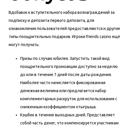
Вдобавок к вступительного набора вознаграждений за
подписку и депозита первого депозита, для
ознакомления пользователей предоставляются и другие
типы поощрительных подарков. Игроки friends casino ещё
могут получать:
Призы по случаю юбилея. Запустить такой вид
поощрительного промоакции доступно за неделю
до или в течение 7 дней после даты рождения.
Наиболее часто начисляется фиксированная
денежная величина или предлагается набор
комплементарных раскруток для использования с
сниженным коэффициентом отыгрыша.
Кэшбек в течение выходных дней. Представляет
собой часть денег, что компенсируется участникам