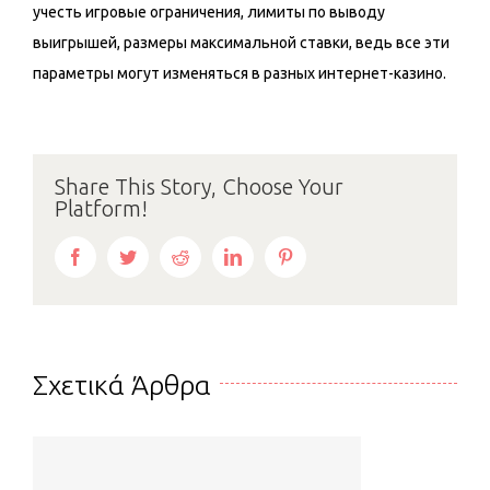
учесть игровые ограничения, лимиты по выводу
выигрышей, размеры максимальной ставки, ведь все эти
параметры могут изменяться в разных интернет-казино.
Share This Story, Choose Your
Platform!
Facebook
Twitter
Reddit
LinkedIn
Pinterest
Σχετικά Άρθρα