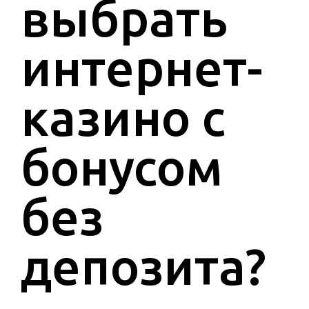
выбрать
интернет-
казино с
бонусом
без
депозита?