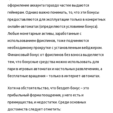
оформление аккаунта гораздо частее выдаются
геймерам. Однако важно понимать, то, что эти бонусы
предоставляются для эксплуатации только в конкретных
онлайн-автоматах (определяются условиями бонуса).
Любые монетарные активы, заработанные с
использованием фриспинов, тоже подчиняются
необходимому прокрутке с установленным вейджером.
Финансовый бонус от фриспинов без взноса выделяется
тем, что бонусные средства можно использовать для
пари в игровых автоматах и настольных развлечениях, а
бесплатные вращения – только в интернет-автоматах.
Хотя на обстоятельство, что бездеп-бонус – это
прибыльный форма поощрения, у него есть и
преимущества, и недостатки. Среди основных
достоинств следует отметить: