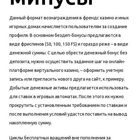
Данный формат вознаграждения в френдс казино и иных
игорных домах начисляется пользователям за создание
профиля. В основном бездеп-бонусы предлагаются в
виде фриспинов (50, 100, 150 FS) и гораздо реже – в виде
денежной суммы. С целью обрести денежный бонус без
депозита, нужно осуществить заданное шаг на онлайн-
платформе виртуального казино, – оформить учетную
запись или пригласить нового друга на сайт, к примеру.
Добытые денежные активы предлагается использовать
для ставок в игровых автоматах. После этого их нужно
прокрутить с установленным требованием по ставкам и
после выполнения условий удастся поставить на вывод
накопленную сумму.
Циклы бесплатных вращений вне пополнения за