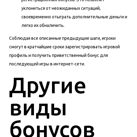
уклониться от неожиданных ситуаций,
своевременно отыграть дополнительные деньги и
легко их обналичить.
Соблюдая все описанные предыдущие шаги, игроки
смогут в кратчайшие сроки зарегистрировать игровой
профиль и получить приветственный бонус для
последующей игры в интернет-сети.
Другие
виды
бонусов