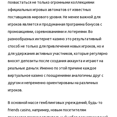
похвастаться не только огромными коллекциями
официальных игровых автоматов от известных
поставщиков мирового уровня. Не менее важной для
игроков является и продуманная программа бонусов с
промоакциями, соревнованиями и лотереями. Во
разнообразных интернет-казино это результативный
способ не только для привлечения новых игроков, но и
для удержания активных участников, которые регулярно
вносят депозиты после создания аккаунта и играют на
реальные деньги. Именно по этой причине каждое
виртуальное казино с поощрениями аналогичны друг с
другом и непременно ориентированы на различных
игроков.
В основной массе гемблинговых учреждений, будь-то
friends casino, например, новым посетителям