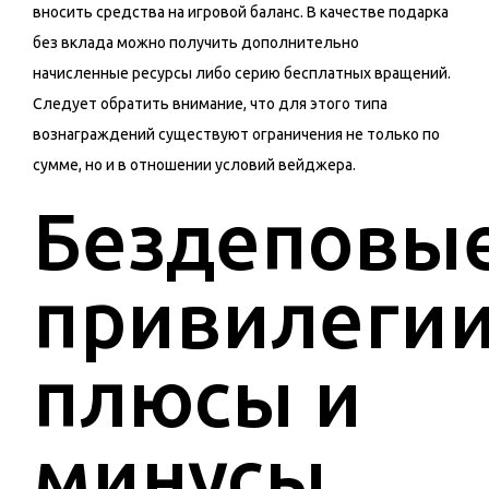
вносить средства на игровой баланс. В качестве подарка
без вклада можно получить дополнительно
начисленные ресурсы либо серию бесплатных вращений.
Следует обратить внимание, что для этого типа
вознаграждений существуют ограничения не только по
сумме, но и в отношении условий вейджера.
Бездеповы
привилегии
плюсы и
минусы