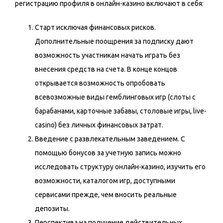
регистрацию профиля в онлайн-казино включают в себя:
Старт исключая финансовых рисков.
Дополнительные поощрения за подписку дают
возможность участникам начать играть без
внесения средств на счета. В конце концов
открывается возможность опробовать
всевозможные виды гемблинговых игр (слоты с
барабанами, карточные забавы, столовые игры, live-
casino) без личных финансовых затрат.
Введение с развлекательным заведением. С
помощью бонусов за учетную запись можно
исследовать структуру онлайн-казино, изучить его
возможности, каталогом игр, доступными
сервисами прежде, чем вносить реальные
депозиты.
Перспектива на получение действительных