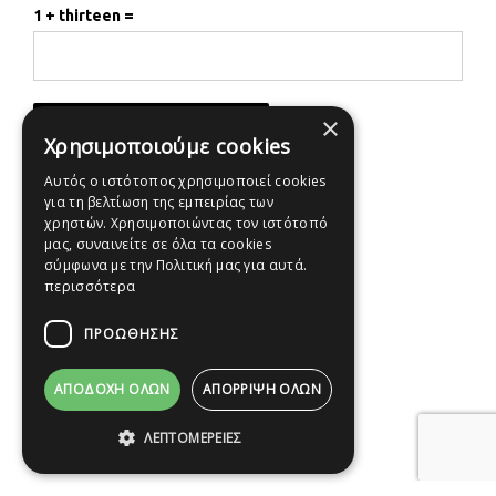
1 + thirteen =
×
Χρησιμοποιούμε cookies
Αυτός ο ιστότοπος χρησιμοποιεί cookies
για τη βελτίωση της εμπειρίας των
χρηστών. Χρησιμοποιώντας τον ιστότοπό
μας, συναινείτε σε όλα τα cookies
σύμφωνα με την Πολιτική μας για αυτά.
περισσότερα
ΠΡΟΩΘΗΣΗΣ
ΑΠΟΔΟΧΉ ΌΛΩΝ
ΑΠΌΡΡΙΨΗ ΌΛΩΝ
ΛΕΠΤΟΜΈΡΕΙΕΣ