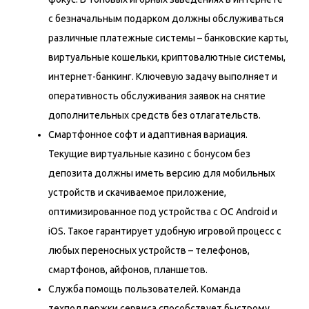
с безначальным подарком должны обслуживаться
различные платежные системы – банковские карты,
виртуальные кошельки, криптовалютные системы,
интернет-банкинг. Ключевую задачу выполняет и
оперативность обслуживания заявок на снятие
дополнительных средств без отлагательств.
Смартфонное софт и адаптивная вариация.
Текущие виртуальные казино с бонусом без
депозита должны иметь версию для мобильных
устройств и скачиваемое приложение,
оптимизированное под устройства с ОС Android и
iOS. Такое гарантирует удобную игровой процесс с
любых переносных устройств – телефонов,
смартфонов, айфонов, планшетов.
Служба помощь пользователей. Команда
техподдержки сервиса способствует быстрому