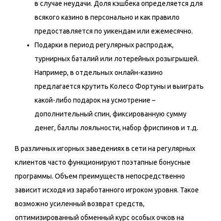
в случае неудачи. Доля кэшбека определяется для
всякого казино в персонально и как правило
предоставляется по уикендам или ежемесячно.
Подарки в период регулярных распродаж,
турнирных баталий или лотерейных розыгрышей.
Например, в отдельных онлайн-казино
предлагается крутить Колесо Фортуны и выиграть
какой-либо подарок на усмотрение –
дополнительный спин, фиксированную сумму
денег, баллы лояльности, набор фриспинов и т.д.
В различных игорных заведениях в сети на регулярных
клиентов часто функционируют поэтапные бонусные
программы. Объем преимуществ непосредственно
зависит исходя из заработанного игроком уровня. Такое
возможно усиленный возврат средств,
оптимизированный обменный курс особых очков на