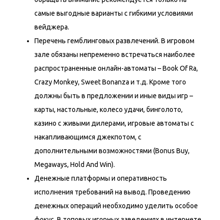
самые выгодные варианты с гибкими условиями
вейджера.
Перечень гемблинговых развлечений. В игровом
зале обязаны непременно встречаться наиболее
распространенные онлайн-автоматы – Book Of Ra,
Crazy Monkey, Sweet Bonanza и т.д. Кроме того
должны быть в предложении и иные виды игр –
карты, настольные, колесо удачи, бинголото,
казино с живыми дилерами, игровые автоматы с
накапливающимся джекпотом, с
дополнительными возможностями (Bonus Buy,
Megaways, Hold And Win).
Денежные платформы и оперативность
исполнения требований на вывод. Проведению
денежных операций необходимо уделить особое
фокус. В топовых игорных заведениях в интернете