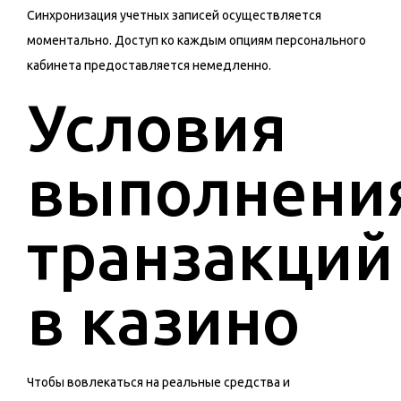
Синхронизация учетных записей осуществляется
моментально. Доступ ко каждым опциям персонального
кабинета предоставляется немедленно.
Условия
выполнени
транзакций
в казино
Чтобы вовлекаться на реальные средства и