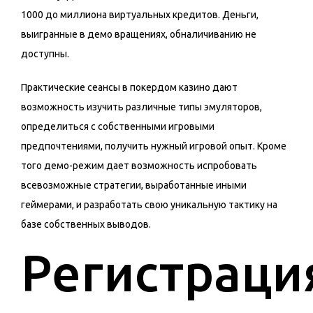
1000 до миллиона виртуальных кредитов. Деньги,
выигранные в демо вращениях, обналичиванию не
доступны.
Практические сеансы в покердом казино дают
возможность изучить различные типы эмуляторов,
определиться с собственными игровыми
предпочтениями, получить нужный игровой опыт. Кроме
того демо-режим дает возможность испробовать
всевозможные стратегии, выработанные иными
геймерами, и разработать свою уникальную тактику на
базе собственных выводов.
Регистраци