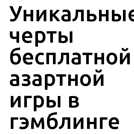
Уникальны
черты
бесплатной
азартной
игры в
гэмблинге