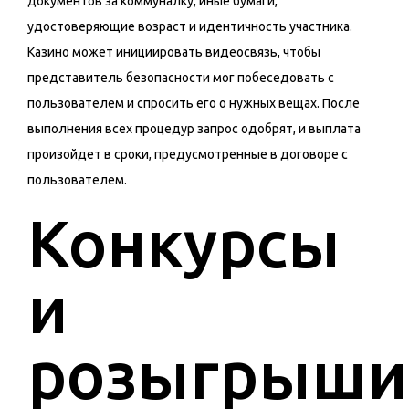
документов за коммуналку, иные бумаги,
удостоверяющие возраст и идентичность участника.
Казино может инициировать видеосвязь, чтобы
представитель безопасности мог побеседовать с
пользователем и спросить его о нужных вещах. После
выполнения всех процедур запрос одобрят, и выплата
произойдет в сроки, предусмотренные в договоре с
пользователем.
Конкурсы
и
розыгрыши