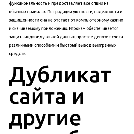
функциональность и предоставляет все опции на
обычных правилах. По градации уютности, надежности и
защищенности она не отстает от компьютерному казино
и скачиваемому приложению. Игрокам обеспечивается
защита индивидуальной данных, простое депозит счета
различными способами и быстрый вывод выигранных
средств.
Дубликат
сайта и
другие