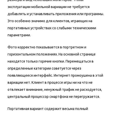
эксплуатации мобильной вариации не требуется
добавлять и устанавливать приложения или программы.
Это особенно значимо для клиентов, играющих на
портативных устройствах со слабыми техническими
параметрами.
Фото корректно показывается в портретном и
горизонтальном положениях. На основной странице
находятся только горячие кнопки. Перемещаться в
определенные категории советуется через
появляющееся интерфейс. Интернет промоушена в этой
вариации нет. Клиент в процессе игры ни на что не
отвлекает внимание, ненужный трафик не расходуется,
центральный процессор смартфона не перегружается.
Портативная вариант содержит весьма полный