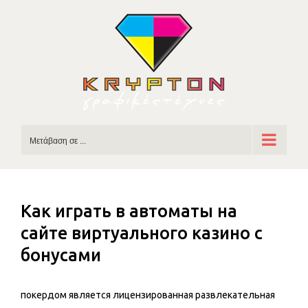
Skip
to
content
Μετάβαση σε ...
Как играть в автоматы на
сайте виртуального казино с
бонусами
покердом является лицензированная развлекательная