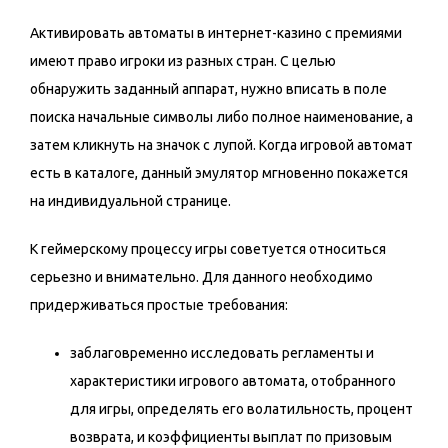
Активировать автоматы в интернет-казино с премиями
имеют право игроки из разных стран. С целью
обнаружить заданный аппарат, нужно вписать в поле
поиска начальные символы либо полное наименование, а
затем кликнуть на значок с лупой. Когда игровой автомат
есть в каталоге, данный эмулятор мгновенно покажется
на индивидуальной странице.
К геймерскому процессу игры советуется относиться
серьезно и внимательно. Для данного необходимо
придерживаться простые требования:
заблаговременно исследовать регламенты и
характеристики игрового автомата, отобранного
для игры, определять его волатильность, процент
возврата, и коэффициенты выплат по призовым