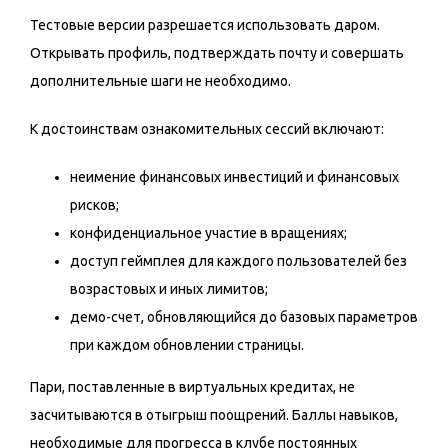
Тестовые версии разрешается использовать даром.
Открывать профиль, подтверждать почту и совершать
дополнительные шаги не необходимо.
К достоинствам ознакомительных сессий включают:
неимение финансовых инвестиций и финансовых
рисков;
конфиденциальное участие в вращениях;
доступ геймплея для каждого пользователей без
возрастовых и иных лимитов;
демо-счет, обновляющийся до базовых параметров
при каждом обновлении страницы.
Пари, поставленные в виртуальных кредитах, не
засчитываются в отыгрыш поощрений. Баллы навыков,
необходимые для прогресса в клубе постоянных