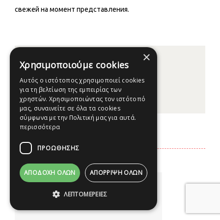
свежей на момент представления.
×
Share This Story, Choose Your
Χρησιμοποιούμε cookies
Platform!
Αυτός ο ιστότοπος χρησιμοποιεί cookies
για τη βελτίωση της εμπειρίας των
Facebook
Twitter
Reddit
LinkedIn
Pinterest
χρηστών. Χρησιμοποιώντας τον ιστότοπό
μας, συναινείτε σε όλα τα cookies
σύμφωνα με την Πολιτική μας για αυτά.
περισσότερα
Σχετικά Άρθρα
ΠΡΟΩΘΗΣΗΣ
ΑΠΟΔΟΧΉ ΌΛΩΝ
ΑΠΌΡΡΙΨΗ ΌΛΩΝ
ΛΕΠΤΟΜΈΡΕΙΕΣ