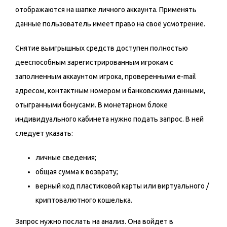
отображаются на шапке личного аккаунта. Применять
данные пользователь имеет право на своё усмотрение.
Снятие выигрышных средств доступен полностью
дееспособным зарегистрированным игрокам с
заполненным аккаунтом игрока, проверенными e-mail
адресом, контактным номером и банковскими данными,
отыгранными бонусами. В монетарном блоке
индивидуального кабинета нужно подать запрос. В ней
следует указать:
личные сведения;
общая сумма к возврату;
верный код пластиковой карты или виртуального /
криптовалютного кошелька.
Запрос нужно послать на анализ. Она войдет в