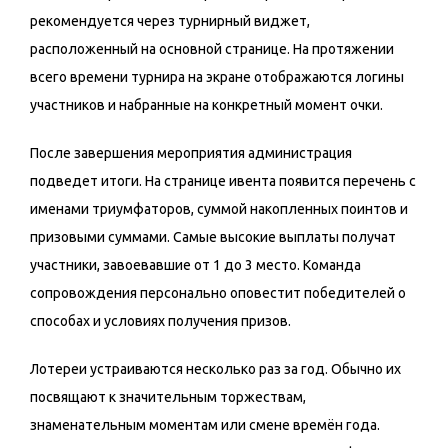
рекомендуется через турнирный виджет,
расположенный на основной странице. На протяжении
всего времени турнира на экране отображаются логины
участников и набранные на конкретный момент очки.
После завершения мероприятия администрация
подведет итоги. На странице ивента появится перечень с
именами триумфаторов, суммой накопленных поинтов и
призовыми суммами. Самые высокие выплаты получат
участники, завоевавшие от 1 до 3 место. Команда
сопровождения персонально оповестит победителей о
способах и условиях получения призов.
Лотереи устраиваются несколько раз за год. Обычно их
посвящают к значительным торжествам,
знаменательным моментам или смене времён года.