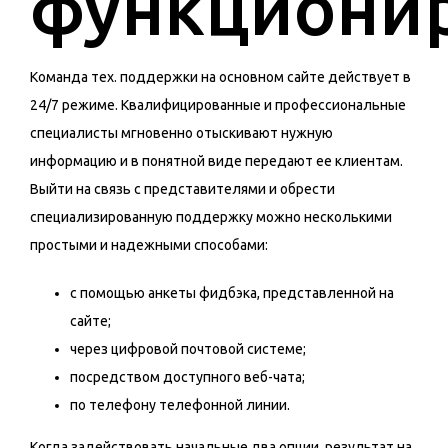
функциони
Команда тех. поддержки на основном сайте действует в
24/7 режиме. Квалифицированные и профессиональные
специалисты мгновенно отыскивают нужную
информацию и в понятной виде передают ее клиентам.
Выйти на связь с представителями и обрести
специализированную поддержку можно несколькими
простыми и надежными способами:
с помощью анкеты фидбэка, представленной на
сайте;
через цифровой почтовой системе;
посредством доступного веб-чата;
по телефону телефонной линии.
Когда задействовать начальные два опции, результат на